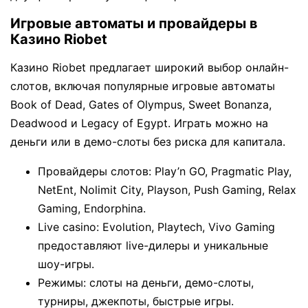
Игровые автоматы и провайдеры в
Казино Riobet
Казино Riobet предлагает широкий выбор онлайн-
слотов, включая популярные игровые автоматы
Book of Dead, Gates of Olympus, Sweet Bonanza,
Deadwood и Legacy of Egypt. Играть можно на
деньги или в демо-слоты без риска для капитала.
Провайдеры слотов: Play’n GO, Pragmatic Play,
NetEnt, Nolimit City, Playson, Push Gaming, Relax
Gaming, Endorphina.
Live casino: Evolution, Playtech, Vivo Gaming
предоставляют live-дилеры и уникальные
шоу-игры.
Режимы: слоты на деньги, демо-слоты,
турниры, джекпоты, быстрые игры.