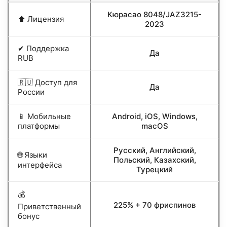
Кюрасао 8048/JAZ3215-
⬆ Лицензия
2023
✔ Поддержка
Да
RUB
🇷🇺 Доступ для
Да
России
📱 Мобильные
Android, iOS, Windows,
платформы
macOS
Русский, Английский,
🌐 Языки
Польский, Казахский,
интерфейса
Турецкий
💰
225% + 70 фриспинов
Приветственный
бонус