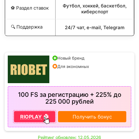
Футбол, хоккей, баскетбол,
⚽ Раздел ставок
киберспорт
🔍 Поддержка
24/7 чат, e-mail, Telegram
Новый бренд
Для экономных
100 FS за регистрацию + 225% до
225 000 рублей
RIOPLAY
Получить бонус
Рейтинг обновлен: 12.05.2026