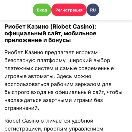
Вход
Регистрация
RU
Риобет Казино (Riobet Casino):
официальный сайт, мобильное
приложение и бонусы
Риобет Казино предлагает игрокам
безопасную платформу, широкий выбор
платежных систем и самые современные
игровые автоматы. Здесь можно
воспользоваться рабочим зеркалом для
быстрого входа на официальный сайт, чтобы
наслаждаться азартными играми без
ограничений.
Riobet Casino отличается удобной
регистрацией, простым управлением