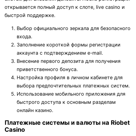
открывается полный доступ к слоте, live casino и
быстрой поддержке.
Выбор официального зеркала для безопасного
входа.
Заполнение короткой формы регистрации
аккаунта с подтверждением e-mail.
Внесение первого депозита для получения
приветственного бонуса.
Настройка профиля в личном кабинете для
выбора предпочтительных платежных систем.
Использование мобильного приложения для
быстрого доступа к основным разделам
онлайн казино.
Платежные системы и валюты на Riobet
Casino