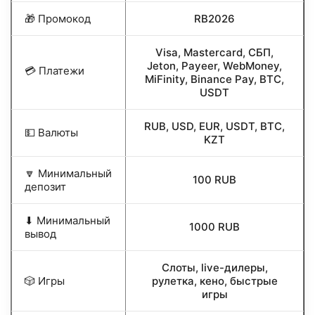
🎁 Промокод
RB2026
Visa, Mastercard, СБП,
Jeton, Payeer, WebMoney,
💳 Платежи
MiFinity, Binance Pay, BTC,
USDT
RUB, USD, EUR, USDT, BTC,
💵 Валюты
KZT
🔽 Минимальный
100 RUB
депозит
⬇ Минимальный
1000 RUB
вывод
Слоты, live-дилеры,
🎲 Игры
рулетка, кено, быстрые
игры